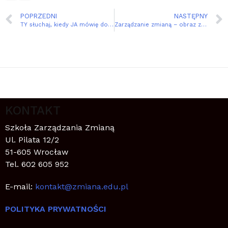
POPRZEDNI
NASTĘPNY
TY słuchaj, kiedy JA mówię do ciebie
Zarządzanie zmianą – obraz z OBZZ2020
KONTAKT
Szkoła Zarządzania Zmianą
Ul. Pilata 12/2
51-605 Wrocław
Tel. 602 605 952
E-mail:
kontakt@zmiana.edu.pl
POLITYKA PRYWATNOŚCI