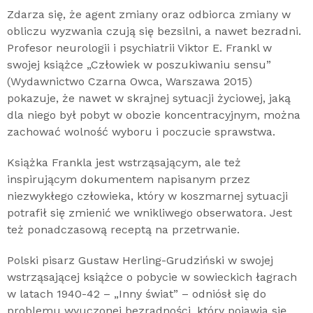
Zdarza się, że agent zmiany oraz odbiorca zmiany w
obliczu wyzwania czują się bezsilni, a nawet bezradni.
Profesor neurologii i psychiatrii Viktor E. Frankl w
swojej książce „Człowiek w poszukiwaniu sensu”
(Wydawnictwo Czarna Owca, Warszawa 2015)
pokazuje, że nawet w skrajnej sytuacji życiowej, jaką
dla niego był pobyt w obozie koncentracyjnym, można
zachować wolność wyboru i poczucie sprawstwa.
Książka Frankla jest wstrząsającym, ale też
inspirującym dokumentem napisanym przez
niezwykłego człowieka, który w koszmarnej sytuacji
potrafił się zmienić we wnikliwego obserwatora. Jest
też ponadczasową receptą na przetrwanie.
Polski pisarz Gustaw Herling-Grudziński w swojej
wstrząsającej książce o pobycie w sowieckich łagrach
w latach 1940-42 – „Inny świat” – odniósł się do
problemu wyuczonej bezradności, który pojawia się