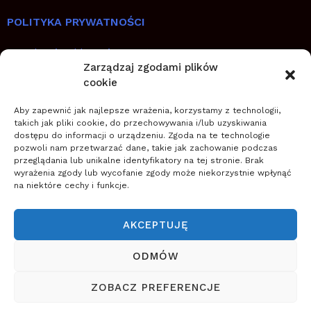
POLITYKA PRYWATNOŚCI
Regulamin sklepu internetowego
Zarządzaj zgodami plików
cookie
SZYBKIE LINKI
Aby zapewnić jak najlepsze wrażenia, korzystamy z technologii,
Jak planować, wdrażać i utrwalić zmianę
takich jak pliki cookie, do przechowywania i/lub uzyskiwania
dostępu do informacji o urządzeniu. Zgoda na te technologie
Zostań coachem transformacji
pozwoli nam przetwarzać dane, takie jak zachowanie podczas
Zwiększ szanse na sukces zmiany
przeglądania lub unikalne identyfikatory na tej stronie. Brak
wyrażenia zgody lub wycofanie zgody może niekorzystnie wpłynąć
na niektóre cechy i funkcje.
O NAS
Szkoła Zarządzania Zmianą wspiera firmy w
AKCEPTUJĘ
planowaniu, wdrażaniu i zapewnieniu trwałości zmian
(nowych przedsięwzięć, projektów, innowacji,
ODMÓW
transformacji) wykorzystując zwinne podejście do
ZOBACZ PREFERENCJE
zarządzania.