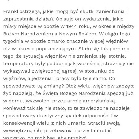
Frankl ostrzega, jakie mogą być skutki zaniechania i
zaprzestania działań. Opisuje on wydarzenia, jakie
miały miejsce w obozie w 1944 roku, w okresie między
Bożym Narodzeniem a Nowym Rokiem. W ciągu tego
tygodnia w obozie zmarło znacznie więcej więźniów
niż w okresie poprzedzającym. Stało się tak pomimo
tego, że sytuacja więźniów nie zmieniła się istotnie,
temperatury były podobne jak wcześniej, strażnicy nie
wykazywali zwiększonej agresji w stosunku do
więźniów, a jedzenia i pracy było tyle samo. Co
spowodowało tą zmianę? Otóż wielu więźniów zaczęło
żyć nadzieją, że Święta Bożego Narodzenia spędzą już
w domu, wyzwoleni przez armię amerykańską.
Ponieważ tak się nie stało, to te zawiedzone nadzieje
spowodowały drastyczny spadek odporności i w
konsekwencji wielu z nich umarło. Stracili swoją
wewnętrzną siłę przetrwania i przestali robić
wszystko, co możliwe, aby przeżyć.