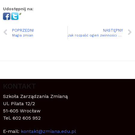
Udostępnij na:
POPRZEDNI
NASTĘPNY
Magia zmian
Jak rozpalić ogień zwinności w firmie
KONTAKT
Szkoła Zarządzania Zmianą
Ul. Pilata 12/2
51-605 Wrocław
Tel. 602 605 952
E-mail:
kontakt@zmiana.edu.pl