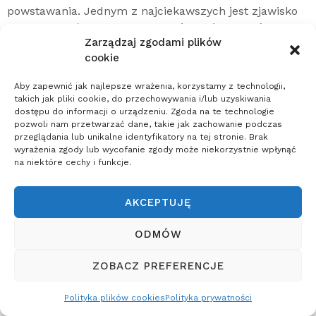
powstawania. Jednym z najciekawszych jest zjawisko
zasysania pełni odpowiedzialności, które w końcu,
Zarządzaj zgodami plików
zawsze prowadzi do kłopotów. Więcej szczegółów w
cookie
książce.
Aby zapewnić jak najlepsze wrażenia, korzystamy z technologii,
10. P. R. Madson,
Improv
takich jak pliki cookie, do przechowywania i/lub uzyskiwania
dostępu do informacji o urządzeniu. Zgoda na te technologie
Wisdom- don’t prepare ,
pozwoli nam przetwarzać dane, takie jak zachowanie podczas
przeglądania lub unikalne identyfikatory na tej stronie. Brak
just show up
wyrażenia zgody lub wycofanie zgody może niekorzystnie wpłynąć
na niektóre cechy i funkcje.
AKCEPTUJĘ
ODMÓW
ZOBACZ PREFERENCJE
Polityka plików cookies
Polityka prywatności