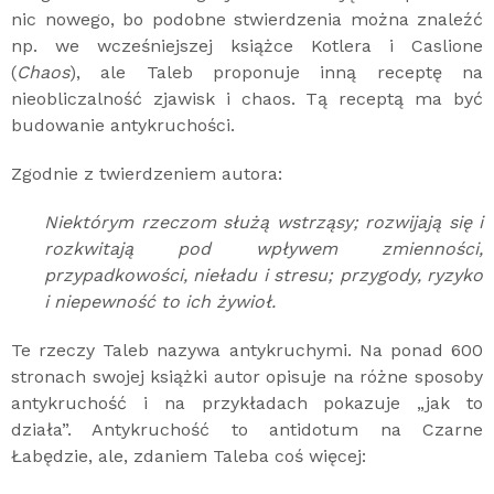
nic nowego, bo podobne stwierdzenia można znaleźć
np. we wcześniejszej książce Kotlera i Caslione
(
Chaos
), ale Taleb proponuje inną receptę na
nieobliczalność zjawisk i chaos. Tą receptą ma być
budowanie antykruchości.
Zgodnie z twierdzeniem autora:
Niektórym rzeczom służą wstrząsy; rozwijają się i
rozkwitają pod wpływem zmienności,
przypadkowości, nieładu i stresu; przygody, ryzyko
i niepewność to ich żywioł.
Te rzeczy Taleb nazywa antykruchymi. Na ponad 600
stronach swojej książki autor opisuje na różne sposoby
antykruchość i na przykładach pokazuje „jak to
działa”. Antykruchość to antidotum na Czarne
Łabędzie, ale, zdaniem Taleba coś więcej: