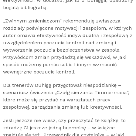
efektywności, w dodatku, jak to u Duhigga, opatrzony
bogatą bibliografią.
„Zwinnym zmieniaczom” rekomenduję zwłaszcza
rozdziały poświęcone motywacji i zespołom, w których
autor omawia efektywność indywidualną i zespołową z
uwzględnieniem poczucia kontroli nad zmianą i
wytworzenia poczucia bezpieczeństwa w zespole.
Przywódcom zmian przydadzą się wskazówki, w jaki
sposób możemy pomóc sobie i innym wzmocnić
wewnętrzne poczucie kontroli.
Dla trenerów Duhigg przygotował niespodziankę –
scenariusz ćwiczenia „Czołg sierżanta Timmermana”,
które może się przydać na warsztatach pracy
zespołowej, zarządzania zmianą lub kreatywności.
Jeśli jeszcze nie wiesz, czy przeczytać tę książkę, to
zdradzę Ci jeszcze jedną tajemnicę – w książce
znajduje się też „Przewodnik dla czytelnika – w jaki