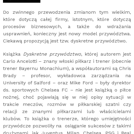
Do zwinnego przewodzenia zmianom tym wielkim,
które dotyczą całej firmy, istotnym, które dotyczą
procesów biznesowych, a także do wdrażania
usprawnień, konieczny jest nowy model przywództwa.
Ciekawą propozycją jest tzw. dyskretne przywództwo.
Książka
Dyskretne przywództwo
, której autorem jest
Carlo Ancelotti – znany włoski piłkarz i trener (obecnie
trener Bayernu Monachium), a współautorami są Chris
Brady – profesor, wykładowca zarządzania na
University of Salford
– oraz Mike Ford – były dyrektor
ds. sportowych Chelsea FC – nie jest książką o piłce
nożnej, choć pojawiają się w niej opisy sytuacji w
trakcie meczów, rozmów w piłkarskiej szatni czy
relacji ze znanymi piłkarzami lub właścicielami
klubów. To książka o trenerze, którego umiejętności
przywódcze pozwoliły na osiąganie sukcesów z takimi
drużynami, jak Juventus, Milan, Chelsea, PSG i Real