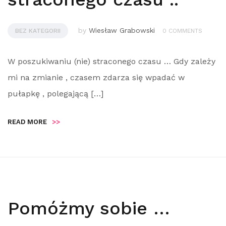
by
Wiesław Grabowski
BEZ KATEGORII
0 COMMENTS
W poszukiwaniu (nie) straconego czasu … Gdy zależy
mi na zmianie , czasem zdarza się wpadać w
pułapkę , polegającą […]
READ MORE
>>
Pomóżmy sobie …