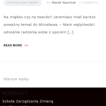
by
Marek Naumiuk
PSYCHOLOGIA ZMIANY
0 COMMENTS
Na miękko czy na twardo? Jeremiasz miał bardzo
poważny temat do Mirosława. – Mam wątpliwości
odnośnie radzenia sobie z oporem […]
READ MORE
>>
Starsze wpisy
KONTAKT
Szkoła Zarządzania Zmianą