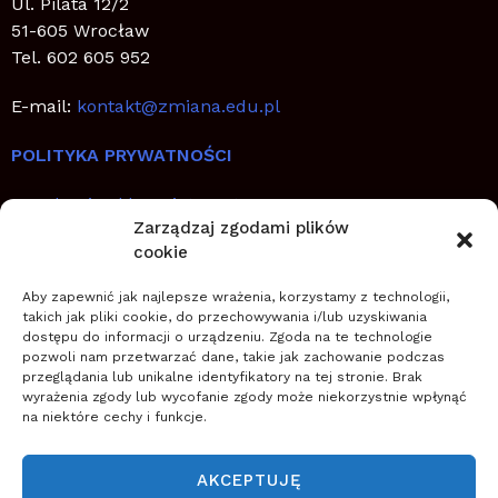
Ul. Pilata 12/2
51-605 Wrocław
Tel. 602 605 952
E-mail:
kontakt@zmiana.edu.pl
POLITYKA PRYWATNOŚCI
Regulamin sklepu internetowego
Zarządzaj zgodami plików
cookie
SZYBKIE LINKI
Aby zapewnić jak najlepsze wrażenia, korzystamy z technologii,
Jak planować, wdrażać i utrwalić zmianę
takich jak pliki cookie, do przechowywania i/lub uzyskiwania
dostępu do informacji o urządzeniu. Zgoda na te technologie
Zostań coachem transformacji
pozwoli nam przetwarzać dane, takie jak zachowanie podczas
Zwiększ szanse na sukces zmiany
przeglądania lub unikalne identyfikatory na tej stronie. Brak
wyrażenia zgody lub wycofanie zgody może niekorzystnie wpłynąć
na niektóre cechy i funkcje.
O NAS
Szkoła Zarządzania Zmianą wspiera firmy w
AKCEPTUJĘ