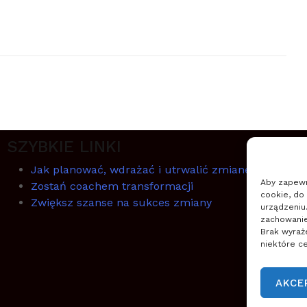
SZYBKIE LINKI
Jak planować, wdrażać i utrwalić zmianę
Aby zapewni
Zostań coachem transformacji
cookie, do
Zwiększ szanse na sukces zmiany
urządzeniu
zachowanie 
Brak wyraż
niektóre ce
AKCE