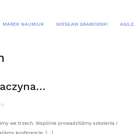
MAREK NAUMIUK
WIESŁAW GRABOWSKI
AGIL
n
 zaczyna…
TS
śmy we trzech. Wspólnie prowadziliśmy szkolenia i
aliśmy konferencje, […]