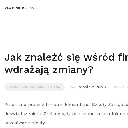
READ MORE
>>
Jak znaleźć się wśród fi
wdrażają zmiany?
by
Jarosław Rubin
ZWINNE ZARZĄDZANIE ZMIANĄ
0 COMME
Przez lata pracy z firmami konsultanci Szkoły Zarządz
doświadczeniem. Zmiany były potrzebne, uzasadnione b
oczekiwane efekty.