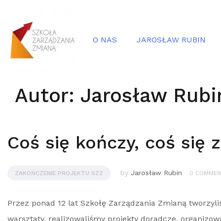
O NAS
JAROSŁAW RUBIN
Autor:
Jarosław Rubi
Coś się kończy, coś się
by
Jarosław Rubin
ZAKOŃCZENIE PROJEKTU SZZ
0 COMMEN
Przez ponad 12 lat Szkołę Zarządzania Zmianą tworzyli
warsztaty, realizowaliśmy projekty doradcze, organizow