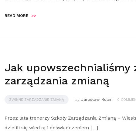
READ MORE
>>
Jak upowszechnialiśmy 
zarządzania zmianą
by
Jarosław Rubin
ZWINNE ZARZĄDZANIE ZMIANĄ
0 COMME
Przez lata trenerzy Szkoły Zarządzania Zmianą – Wies
dzielili się wiedzą i doświadczeniem […]