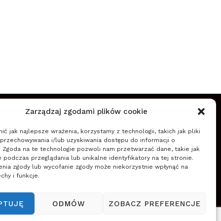
O NAS
Zarządzaj zgodami plików cookie
Szkoła Zarządzania Zmianą wspiera firmy w
ć jak najlepsze wrażenia, korzystamy z technologii, takich jak pliki
planowaniu, wdrażaniu i zapewnieniu trwałości zmian
 przechowywania i/lub uzyskiwania dostępu do informacji o
(nowych przedsięwzięć, projektów, innowacji,
. Zgoda na te technologie pozwoli nam przetwarzać dane, takie jak
transformacji) wykorzystując zwinne podejście do
podczas przeglądania lub unikalne identyfikatory na tej stronie.
enia zgody lub wycofanie zgody może niekorzystnie wpłynąć na
zarządzania.
chy i funkcje.
Czytaj więcej
PTUJĘ
ODMÓW
ZOBACZ PREFERENCJE