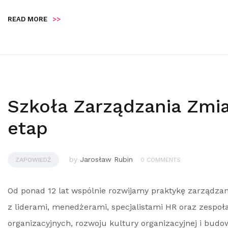
READ MORE
>>
Szkoła Zarządzania Zmi
etap
by
Jarosław Rubin
ZAPOWIEDŹ
0 COMMENTS
Od ponad 12 lat wspólnie rozwijamy praktykę zarządza
z liderami, menedżerami, specjalistami HR oraz zespoł
organizacyjnych, rozwoju kultury organizacyjnej i budow