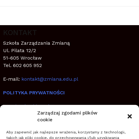
KONTAKT
Szkoła Zarządzania Zmianą
Ul. Pilata 12/2
51-605 Wrocław
Tel. 602 605 952
E-mail:
kontakt@zmiana.edu.pl
POLITYKA PRYWATNOŚCI
Regulamin sklepu internetowego
Zarządzaj zgodami plików
cookie
SZYBKIE LINKI
Aby zapewnić jak najlepsze wrażenia, korzystamy z technologii,
Jak planować, wdrażać i utrwalić zmianę
takich jak pliki cookie, do przechowywania i/lub uzyskiwania