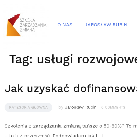
O NAS
JAROSŁAW RUBIN
Tag:
usługi rozwojow
Jak uzyskać dofinansow
by
Jarosław Rubin
KATEGORIA GŁÓWNA
0 COMMENTS
Szkolenia z zarządzania zmianą tańsze o 50-80%? To mo
– to już przeszłość. Podpowiadam jak […]