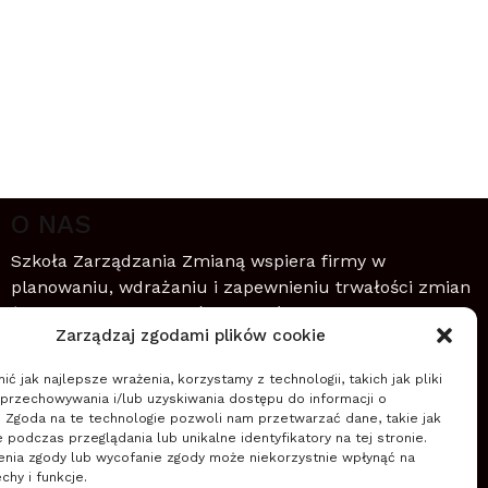
O NAS
Szkoła Zarządzania Zmianą wspiera firmy w
planowaniu, wdrażaniu i zapewnieniu trwałości zmian
(nowych przedsięwzięć, projektów, innowacji,
Zarządzaj zgodami plików cookie
transformacji) wykorzystując zwinne podejście do
zarządzania.
ć jak najlepsze wrażenia, korzystamy z technologii, takich jak pliki
 przechowywania i/lub uzyskiwania dostępu do informacji o
Czytaj więcej
. Zgoda na te technologie pozwoli nam przetwarzać dane, takie jak
podczas przeglądania lub unikalne identyfikatory na tej stronie.
enia zgody lub wycofanie zgody może niekorzystnie wpłynąć na
chy i funkcje.