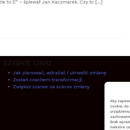
zie to Ć” – śpiewał Jan Kaczmarek. Czy to […]
SZYBKIE LINKI
Jak planować, wdrażać i utrwalić zmianę
Zostań coachem transformacji
Zwiększ szanse na sukces zmiany
Aby zapewni
cookie, do
urządzeniu
zachowanie 
Brak wyraż
niektóre ce