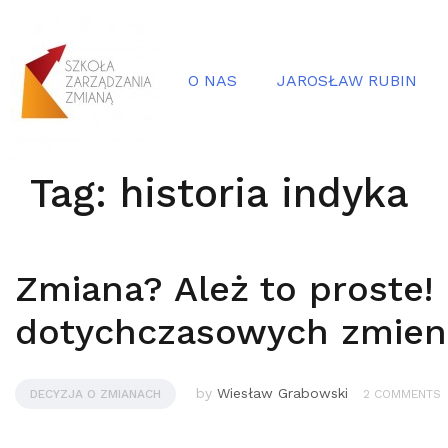
O NAS
JAROSŁAW RUBIN
Tag:
historia indyka
Zmiana? Ależ to proste!
dotychczasowych zmieni
by
Wiesław Grabowski
DECYZJA O ZMIANACH
2 COMMENTS