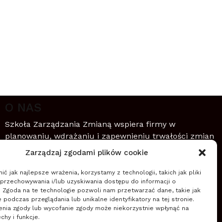
O NAS
Szkoła Zarządzania Zmianą wspiera firmy w
planowaniu, wdrażaniu i zapewnieniu trwałości zmian
(nowych przedsięwzięć, projektów, innowacji,
Zarządzaj zgodami plików cookie
transformacji) wykorzystując zwinne podejście do
zarządzania.
ć jak najlepsze wrażenia, korzystamy z technologii, takich jak pliki
 przechowywania i/lub uzyskiwania dostępu do informacji o
. Zgoda na te technologie pozwoli nam przetwarzać dane, takie jak
Czytaj więcej
podczas przeglądania lub unikalne identyfikatory na tej stronie.
enia zgody lub wycofanie zgody może niekorzystnie wpłynąć na
chy i funkcje.