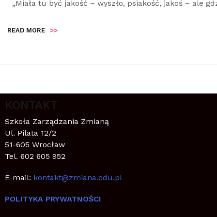
„Miała tu być jakość – wyszło, psiakość, jakoś – ale gd
READ MORE
>>
KONTAKT
Szkoła Zarządzania Zmianą
Ul. Pilata 12/2
51-605 Wrocław
Tel. 602 605 952
E-mail:
kontakt@zmiana.edu.pl
POLITYKA PRYWATNOŚCI