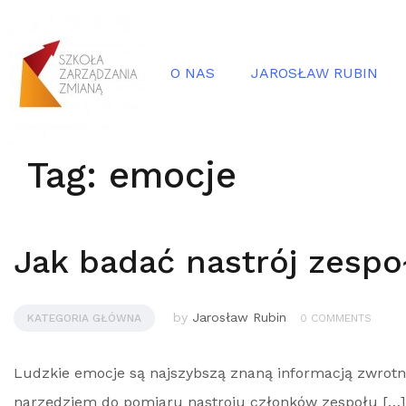
O NAS
JAROSŁAW RUBIN
Tag:
emocje
Jak badać nastrój zespo
by
Jarosław Rubin
KATEGORIA GŁÓWNA
0 COMMENTS
Ludzkie emocje są najszybszą znaną informacją zwrotn
narzędziem do pomiaru nastroju członków zespołu […]