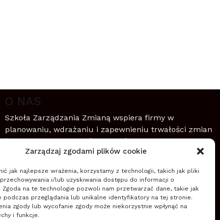
O NAS
Szkoła Zarządzania Zmianą wspiera firmy w
planowaniu, wdrażaniu i zapewnieniu trwałości zmian
(nowych przedsięwzięć, projektów, innowacji,
Zarządzaj zgodami plików cookie
transformacji) wykorzystując zwinne podejście do
zarządzania.
ć jak najlepsze wrażenia, korzystamy z technologii, takich jak pliki
 przechowywania i/lub uzyskiwania dostępu do informacji o
Czytaj więcej
. Zgoda na te technologie pozwoli nam przetwarzać dane, takie jak
podczas przeglądania lub unikalne identyfikatory na tej stronie.
enia zgody lub wycofanie zgody może niekorzystnie wpłynąć na
chy i funkcje.