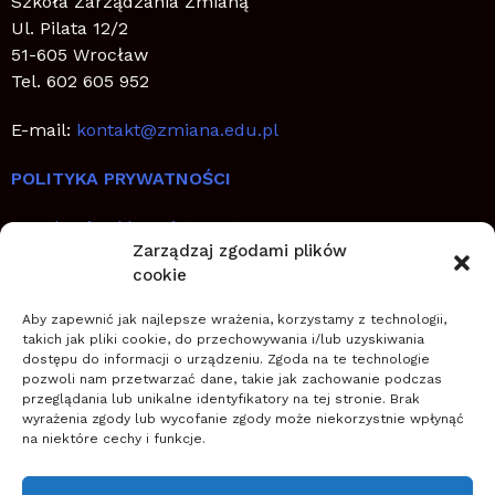
Szkoła Zarządzania Zmianą
Ul. Pilata 12/2
51-605 Wrocław
Tel. 602 605 952
E-mail:
kontakt@zmiana.edu.pl
POLITYKA PRYWATNOŚCI
Regulamin sklepu internetowego
Zarządzaj zgodami plików
cookie
SZYBKIE LINKI
Aby zapewnić jak najlepsze wrażenia, korzystamy z technologii,
Jak planować, wdrażać i utrwalić zmianę
takich jak pliki cookie, do przechowywania i/lub uzyskiwania
dostępu do informacji o urządzeniu. Zgoda na te technologie
Zostań coachem transformacji
pozwoli nam przetwarzać dane, takie jak zachowanie podczas
Zwiększ szanse na sukces zmiany
przeglądania lub unikalne identyfikatory na tej stronie. Brak
wyrażenia zgody lub wycofanie zgody może niekorzystnie wpłynąć
na niektóre cechy i funkcje.
O NAS