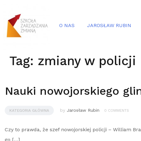
O NAS
JAROSŁAW RUBIN
Tag:
zmiany w policji
Nauki nowojorskiego glin
by
Jarosław Rubin
KATEGORIA GŁÓWNA
0 COMMENTS
Czy to prawda, że szef nowojorskiej policji – William Br
go […]