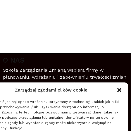
O NAS
Szkoła Zarządzania Zmianą wspiera firmy w
planowaniu, wdrażaniu i zapewnieniu trwałości zmian
(nowych przedsięwzięć, projektów, innowacji,
Zarządzaj zgodami plików cookie
transformacji) wykorzystując zwinne podejście do
zarządzania.
ć jak najlepsze wrażenia, korzystamy z technologii, takich jak pliki
 przechowywania i/lub uzyskiwania dostępu do informacji o
Czytaj więcej
. Zgoda na te technologie pozwoli nam przetwarzać dane, takie jak
podczas przeglądania lub unikalne identyfikatory na tej stronie.
enia zgody lub wycofanie zgody może niekorzystnie wpłynąć na
chy i funkcje.