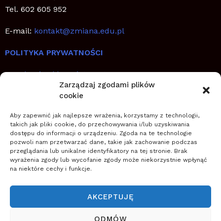
Tel. 602 605 952
E-mail:
kontakt@zmiana.edu.pl
POLITYKA PRYWATNOŚCI
Regulamin sklepu internetowego
Zarządzaj zgodami plików
cookie
SZYBKIE LINKI
Aby zapewnić jak najlepsze wrażenia, korzystamy z technologii,
Jak planować, wdrażać i utrwalić zmianę
takich jak pliki cookie, do przechowywania i/lub uzyskiwania
dostępu do informacji o urządzeniu. Zgoda na te technologie
Zostań coachem transformacji
pozwoli nam przetwarzać dane, takie jak zachowanie podczas
Zwiększ szanse na sukces zmiany
przeglądania lub unikalne identyfikatory na tej stronie. Brak
wyrażenia zgody lub wycofanie zgody może niekorzystnie wpłynąć
na niektóre cechy i funkcje.
O NAS
Szkoła Zarządzania Zmianą wspiera firmy w
AKCEPTUJĘ
planowaniu, wdrażaniu i zapewnieniu trwałości zmian
(nowych przedsięwzięć, projektów, innowacji,
ODMÓW