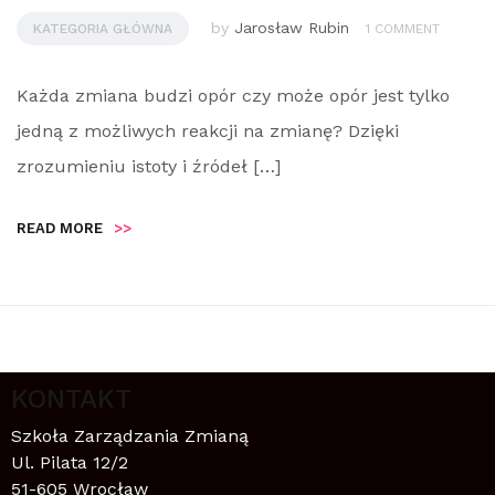
by
Jarosław Rubin
KATEGORIA GŁÓWNA
1 COMMENT
Każda zmiana budzi opór czy może opór jest tylko
jedną z możliwych reakcji na zmianę? Dzięki
zrozumieniu istoty i źródeł […]
READ MORE
>>
KONTAKT
Szkoła Zarządzania Zmianą
Ul. Pilata 12/2
51-605 Wrocław