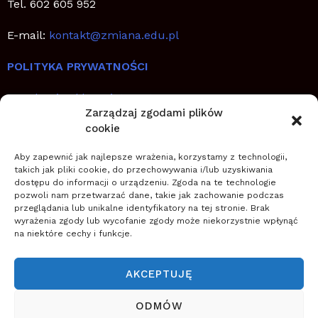
Tel. 602 605 952
E-mail:
kontakt@zmiana.edu.pl
POLITYKA PRYWATNOŚCI
Regulamin sklepu internetowego
Zarządzaj zgodami plików
cookie
SZYBKIE LINKI
Aby zapewnić jak najlepsze wrażenia, korzystamy z technologii,
Jak planować, wdrażać i utrwalić zmianę
takich jak pliki cookie, do przechowywania i/lub uzyskiwania
dostępu do informacji o urządzeniu. Zgoda na te technologie
Zostań coachem transformacji
pozwoli nam przetwarzać dane, takie jak zachowanie podczas
Zwiększ szanse na sukces zmiany
przeglądania lub unikalne identyfikatory na tej stronie. Brak
wyrażenia zgody lub wycofanie zgody może niekorzystnie wpłynąć
na niektóre cechy i funkcje.
O NAS
Szkoła Zarządzania Zmianą wspiera firmy w
AKCEPTUJĘ
planowaniu, wdrażaniu i zapewnieniu trwałości zmian
(nowych przedsięwzięć, projektów, innowacji,
ODMÓW