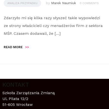
by
Marek Naumiuk
ANALIZA PRZYPADKU
0 COMMENTS
Zdarzyło mi się kilka razy słyszeć takie wypowiedzi
ze strony właścicieli czy menadżerów firm z sektora
MŚP. Czasem dodawali, że […]
READ MORE
>>
KONTAKT
Szkoła Zarządzania Zmianą
Ul. Pilata 12/2
51-605 Wrocław