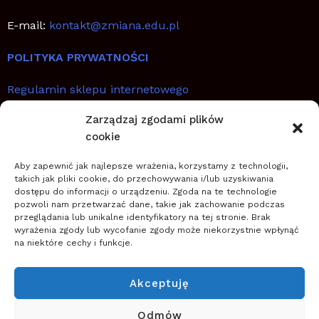
E-mail:
kontakt@zmiana.edu.pl
POLITYKA PRYWATNOŚCI
Regulamin sklepu internetowego
Zarządzaj zgodami plików
SZYBKIE LINKI
cookie
Aby zapewnić jak najlepsze wrażenia, korzystamy z technologii,
Jak planować, wdrażać i utrwalić zmianę
takich jak pliki cookie, do przechowywania i/lub uzyskiwania
Zostań coachem transformacji
dostępu do informacji o urządzeniu. Zgoda na te technologie
pozwoli nam przetwarzać dane, takie jak zachowanie podczas
Zwiększ szanse na sukces zmiany
przeglądania lub unikalne identyfikatory na tej stronie. Brak
wyrażenia zgody lub wycofanie zgody może niekorzystnie wpłynąć
na niektóre cechy i funkcje.
O NAS
Szkoła Zarządzania Zmianą wspiera firmy w
Akceptuję
planowaniu, wdrażaniu i zapewnieniu trwałości zmian
(nowych przedsięwzięć, projektów, innowacji,
Odmów