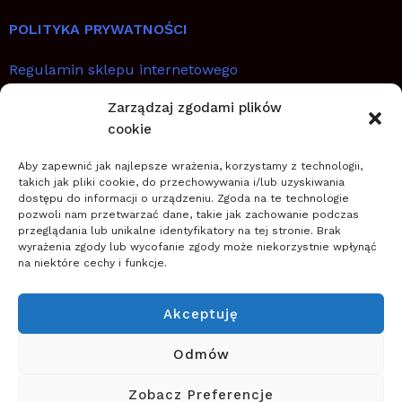
POLITYKA PRYWATNOŚCI
Regulamin sklepu internetowego
Zarządzaj zgodami plików
SZYBKIE LINKI
cookie
Aby zapewnić jak najlepsze wrażenia, korzystamy z technologii,
Jak planować, wdrażać i utrwalić zmianę
takich jak pliki cookie, do przechowywania i/lub uzyskiwania
Zostań coachem transformacji
dostępu do informacji o urządzeniu. Zgoda na te technologie
pozwoli nam przetwarzać dane, takie jak zachowanie podczas
Zwiększ szanse na sukces zmiany
przeglądania lub unikalne identyfikatory na tej stronie. Brak
wyrażenia zgody lub wycofanie zgody może niekorzystnie wpłynąć
na niektóre cechy i funkcje.
O NAS
Szkoła Zarządzania Zmianą wspiera firmy w
Akceptuję
planowaniu, wdrażaniu i zapewnieniu trwałości zmian
(nowych przedsięwzięć, projektów, innowacji,
Odmów
transformacji) wykorzystując zwinne podejście do
Zobacz Preferencje
zarządzania.