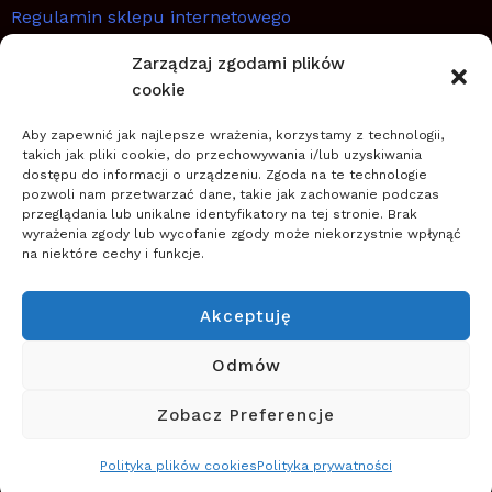
Regulamin sklepu internetowego
Zarządzaj zgodami plików
SZYBKIE LINKI
cookie
Aby zapewnić jak najlepsze wrażenia, korzystamy z technologii,
Jak planować, wdrażać i utrwalić zmianę
takich jak pliki cookie, do przechowywania i/lub uzyskiwania
Zostań coachem transformacji
dostępu do informacji o urządzeniu. Zgoda na te technologie
pozwoli nam przetwarzać dane, takie jak zachowanie podczas
Zwiększ szanse na sukces zmiany
przeglądania lub unikalne identyfikatory na tej stronie. Brak
wyrażenia zgody lub wycofanie zgody może niekorzystnie wpłynąć
na niektóre cechy i funkcje.
O NAS
Szkoła Zarządzania Zmianą wspiera firmy w
Akceptuję
planowaniu, wdrażaniu i zapewnieniu trwałości zmian
(nowych przedsięwzięć, projektów, innowacji,
Odmów
transformacji) wykorzystując zwinne podejście do
Zobacz Preferencje
zarządzania.
Polityka plików cookies
Polityka prywatności
Czytaj więcej