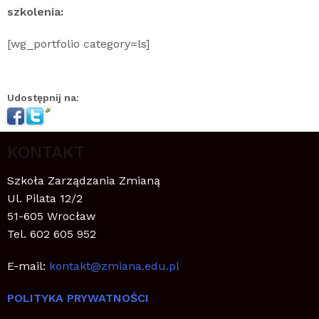
szkolenia:
[wg_portfolio category=ls]
Udostępnij na:
KONTAKT
Szkoła Zarządzania Zmianą
Ul. Pilata 12/2
51-605 Wrocław
Tel. 602 605 952
E-mail:
kontakt@zmiana.edu.pl
POLITYKA PRYWATNOŚCI