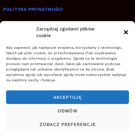
POLITYKA PRYWATNOŚCI
Regulamin sklepu internetowego
Zarządzaj zgodami plików
cookie
SZYBKIE LINKI
Aby zapewnić jak najlepsze wrażenia, korzystamy z technologii,
Jak planować, wdrażać i utrwalić zmianę
takich jak pliki cookie, do przechowywania i/lub uzyskiwania
dostępu do informacji o urządzeniu. Zgoda na te technologie
Zostań coachem transformacji
pozwoli nam przetwarzać dane, takie jak zachowanie podczas
Zwiększ szanse na sukces zmiany
przeglądania lub unikalne identyfikatory na tej stronie. Brak
wyrażenia zgody lub wycofanie zgody może niekorzystnie wpłynąć
na niektóre cechy i funkcje.
O NAS
Szkoła Zarządzania Zmianą wspiera firmy w
AKCEPTUJĘ
planowaniu, wdrażaniu i zapewnieniu trwałości zmian
(nowych przedsięwzięć, projektów, innowacji,
ODMÓW
transformacji) wykorzystując zwinne podejście do
ZOBACZ PREFERENCJE
zarządzania.