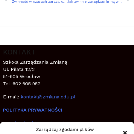
Zwinność w czasach zarazy, czyli jak zarządzać w kryzysie
Jak zwinnie zarządzać firmą w koronakryzysie (i po nim)?
KONTAKT
Szkoła Zarządzania Zmianą
Ul. Pilata 12/2
51-605 Wrocław
Tel. 602 605 952
E-mail:
kontakt@zmiana.edu.pl
POLITYKA PRYWATNOŚCI
Regulamin sklepu internetowego
Zarządzaj zgodami plików