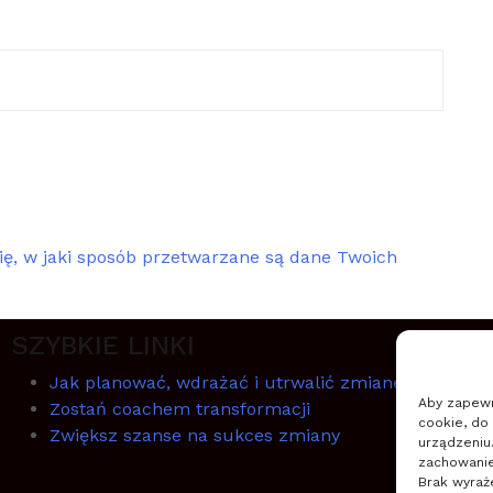
ię, w jaki sposób przetwarzane są dane Twoich
SZYBKIE LINKI
Jak planować, wdrażać i utrwalić zmianę
Aby zapewni
Zostań coachem transformacji
cookie, do
Zwiększ szanse na sukces zmiany
urządzeniu
zachowanie 
Brak wyraż