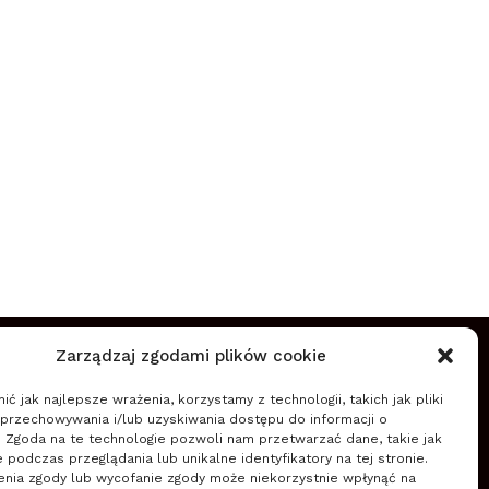
O NAS
Zarządzaj zgodami plików cookie
Szkoła Zarządzania Zmianą wspiera firmy w
ć jak najlepsze wrażenia, korzystamy z technologii, takich jak pliki
planowaniu, wdrażaniu i zapewnieniu trwałości zmian
 przechowywania i/lub uzyskiwania dostępu do informacji o
(nowych przedsięwzięć, projektów, innowacji,
. Zgoda na te technologie pozwoli nam przetwarzać dane, takie jak
transformacji) wykorzystując zwinne podejście do
podczas przeglądania lub unikalne identyfikatory na tej stronie.
enia zgody lub wycofanie zgody może niekorzystnie wpłynąć na
zarządzania.