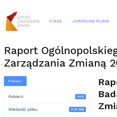
O NAS
JAROSŁAW RUBIN
Raport Ogólnopolskie
Zarządzania Zmianą 2
Rap
Pobierz
Bad
Pobierz
409
Zmi
Wielkość pliku
11.61 MB