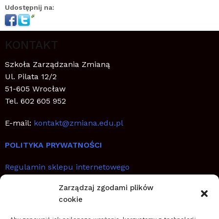
Udostępnij na:
KONTAKT
Szkoła Zarządzania Zmianą
Ul. Pilata 12/2
51-605 Wrocław
Tel. 602 605 952
E-mail:
kontakt@zmiana.edu.pl
POLITYKA PRYWATNOŚCI
Regulamin sklepu internetowego
Zarządzaj zgodami plików
SZYBKIE LINKI
cookie