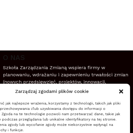
O NAS
Szkoła Zarządzania Zmianą wspiera firmy w
planowaniu, wdrażaniu i zapewnieniu trwałości zmian
(nowych przedsięwzięć, projektów, innowacji,
transformacji) wykorzystując zwinne podejście do
Zarządzaj zgodami plików cookie
zarządzania.
ć jak najlepsze wrażenia, korzystamy z technologii, takich jak pliki
 przechowywania i/lub uzyskiwania dostępu do informacji o
Czytaj więcej
. Zgoda na te technologie pozwoli nam przetwarzać dane, takie jak
podczas przeglądania lub unikalne identyfikatory na tej stronie.
enia zgody lub wycofanie zgody może niekorzystnie wpłynąć na
chy i funkcje.