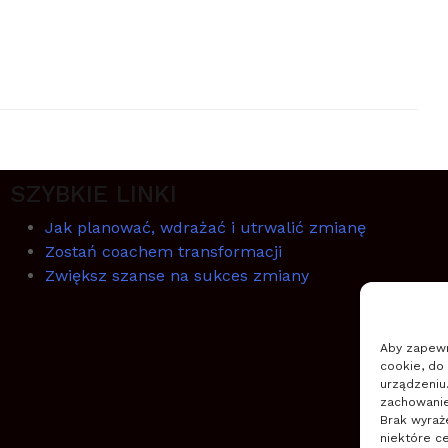
SZYBKIE LINKI
Jak planować, wdrażać i utrwalić zmianę
Zostań coachem transformacji
Zwiększ szanse na sukces zmiany
Aby zapewni
cookie, do
urządzeniu
zachowanie 
Brak wyraż
niektóre ce