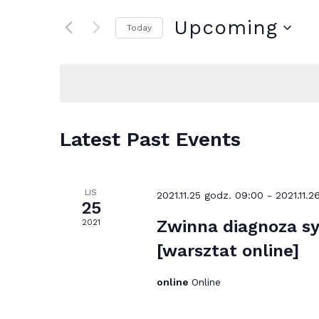
and
for
Upcoming
Today
Events
Views
by
Select
Navigation
Keyword.
date.
Latest Past Events
LIS
2021.11.25 godz. 09:00
-
2021.11.2
25
Zwinna diagnoza sy
2021
[warsztat online]
online
Online