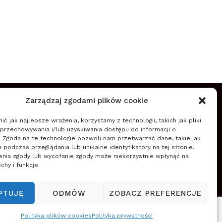
O NAS
Zarządzaj zgodami plików cookie
Szkoła Zarządzania Zmianą wspiera firmy w
ć jak najlepsze wrażenia, korzystamy z technologii, takich jak pliki
planowaniu, wdrażaniu i zapewnieniu trwałości zmian
 przechowywania i/lub uzyskiwania dostępu do informacji o
(nowych przedsięwzięć, projektów, innowacji,
. Zgoda na te technologie pozwoli nam przetwarzać dane, takie jak
transformacji) wykorzystując zwinne podejście do
podczas przeglądania lub unikalne identyfikatory na tej stronie.
enia zgody lub wycofanie zgody może niekorzystnie wpłynąć na
zarządzania.
chy i funkcje.
Czytaj więcej
PTUJĘ
ODMÓW
ZOBACZ PREFERENCJE
Polityka plików cookies
Polityka prywatności