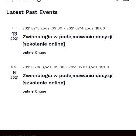
LIST
Select
Vi
Sear
Latest Past Events
date.
Na
and
LIP
2021.07.13 godz. 09:00
-
2021.07.14 godz. 16:00
View
13
Zwinnologia w podejmowaniu decyzji
2021
Navig
[szkolenie online]
online
Online
MAJ
2021.05.06 godz. 09:00
-
2021.05.07 godz. 16:00
6
Zwinnologia w podejmowaniu decyzji
2021
[szkolenie online]
online
Online