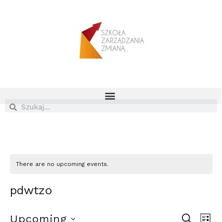
There are no upcoming events.
pdwtzo
Even
Ev
Upcoming
SEARCH